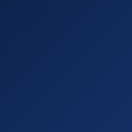
J
גוז בע"מ
 סטודיו אמנות באמונה
ן
Elvit 