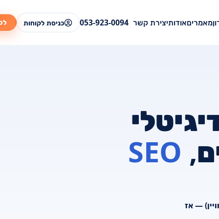
ן
מאמרים
אודות
יצירת קשר
053-923-0094
לק
כניסת לקוחות
יגיטלי
ם,
SEO
יין) — אז