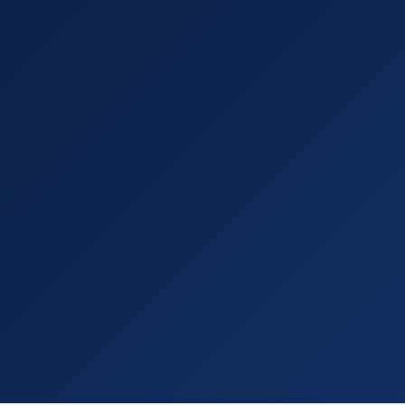
הצלחה שלך
ההצלחה שלנו!
י צמוד, אישי ויחס VIP!
ורה ואיפה עומדים!
ורת גג אחת
— הכל במקום אחד!