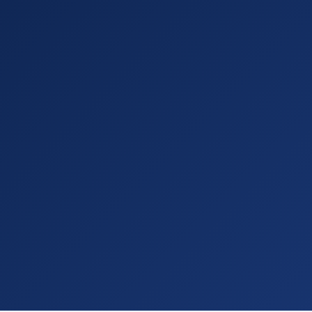
מחויבות אמיתית ל
ההצלחה שלך היא גם 
יחס אישי ומקצועי
אצלנו כל לקוח מקבל ליוו
שקיפות מלאה
את/ה תמיד תדע/י מה ק
פתרון כולל תחת ק
עיצוב, פיתוח, קידום 