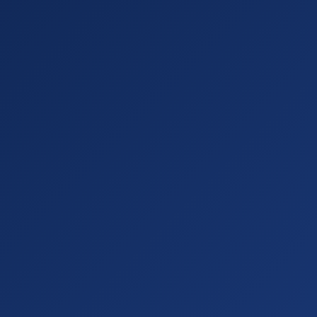
אתר תדמית
udaica-Man
04
חנות אינטרנטית
ד.א. מיזוג א
05
אתר תדמית
אורטל גולן -
06
אתר תדמית
עו"ד לילך כה
07
אתר תדמית
Wngineering
08
אתר תדמית
לכל הפרויקטים בתיק
WaterCare - מפחיתי אבנית מהמים
09
חנות אינטרנטית