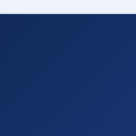
שעבדנו
kup.co.il
אתר תדמית
PeakUp