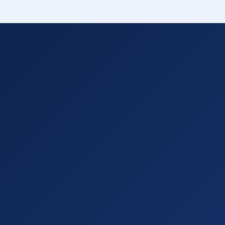
 קשה
PeakUp
pea
01
אתר תדמית
עו"ד סברינה 
02
צפו באתר החי
אתר תדמית
בר בנייה - ש
03