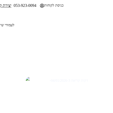
053-923-0094
יצירת ק
לקבלת הצעת מחיר
כניסת לקוחות
SEO לעמודי 
AI
אינטגרציית AI + אוטומציה:
יזוי, התאמה אישית ויעילות
תפעולית
3 דקות קריאה
•
04/01/2026
•
תום שבתאי