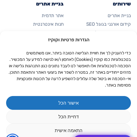
שירותים
בניית אתרים
בניית אתרים
אתר תדמית
קידום אורגני בגוגל SEO
חנות אינטרנטית
פרסום ממומן בגוגל
דף נחיתה
הגדרות פרטיות וקוקיז
קידום ברשתות חברתיות
כרטיס ביקור דיגיטלי
אוטומציות ואפליקציות
כדי להעניק לך את חוויית הגלישה הטובה ביותר, אנו משתמשים
בטכנולוגיות כמו קוקיז (Cookies) לאחסון ו/או לגישה למידע על המכשיר.
הסכמה לטכנולוגיות אלו תאפשר לנו לעבד נתונים כגון התנהגות גלישה או
החברה
יצירת קשר
מזהים ייחודיים באתר זה, במטרה לשפר את ביצועי האתר והתאמת התוכן.
053-923-0094
אודות
אי-הסכמה או ביטול שלה עלולים להשפיע לרעה על תכונות ופונקציות
מסוימות באתר.
וואטסאפ
תיק עבודות
התאנה 8, נווה זיו
מחירון
אישור הכל
יצירת קשר
המאמרים שלנו
דחיית הכל
התאמה אישית
©
2026
Digi-Market — כל הזכויות שמורות
מדיניות פרטיות
תקנון האתר