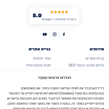
5.0
ביקורות מאומתות ב-Google
שירותים
בניית אתרים
בניית אתרים
אתר תדמית
קידום אורגני בגוגל SEO
חנות אינטרנטית
פרסום ממומן בגוגל
דף נחיתה
הגדרות פרטיות וקוקיז
קידום ברשתות חברתיות
כרטיס ביקור דיגיטלי
אוטומציות ואפליקציות
כדי להעניק לך את חוויית הגלישה הטובה ביותר, אנו משתמשים
בטכנולוגיות כמו קוקיז (Cookies) לאחסון ו/או לגישה למידע על המכשיר.
הסכמה לטכנולוגיות אלו תאפשר לנו לעבד נתונים כגון התנהגות גלישה או
החברה
יצירת קשר
מזהים ייחודיים באתר זה, במטרה לשפר את ביצועי האתר והתאמת התוכן.
053-923-0094
אודות
אי-הסכמה או ביטול שלה עלולים להשפיע לרעה על תכונות ופונקציות