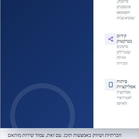
שאתם מציעים.
פייסבוק,
אינסטגרם
מה הופך עמוד שירות לעמוד שמדורג גבוה?
ווואטסאפ
שמביא פניות
חשוב ליצור תוכן איכותי, מקיף ומעמיק שמספק ערך אמיתי לגולש
ועונה על כל שאלותיו. עמוד שירות שלא רק מתאר את השירות
קידום
אלא גם מסביר את היתרונות, מציג את הפתרונות ואף משתף מקרי
בטיקטוק
סרטונים
בוחן ועדויות — בעל סיכוי גבוה משמעותית לדירוג גבוה.
שמגדילים
קהילה
ומכירות
תוכן מעמיק שעונה על כוונת החיפוש של הגולש
✓
בניית קישורים פנימיים וחיצוניים נכונה
✓
פיתוח
חוויית משתמש מצוינת ומבנה עמוד ברור
✓
אפליקציות
מהירות טעינה גבוהה בכל מכשיר
✓
אפליקציה
לאנדרואיד
ולאייפון
עמוד שירות הוא הבסיס — לא הסוף
SEO הוא מרכיב קריטי, אבל עסק מצליח צריך לרוב אסטרטגיית
שיווק דיגיטלי רחבה יותר: קידום ממומן (PPC), שיווק ברשתות
חברתיות ושיווק באמצעות תוכן. עם זאת, עמוד שירות מותאם