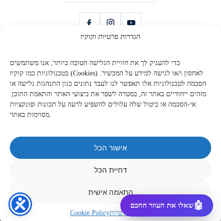
הגדרות פרטיות וקוקיז
כדי להעניק לך את חוויית הגלישה הטובה ביותר, אנו משתמשים
בניית אתרים
שירותים
בטכנולוגיות כמו קוקיז (Cookies) לאחסון ו/או לגישה למידע על המכשיר.
אתר תדמית
בניית אתרים
הסכמה לטכנולוגיות אלו תאפשר לנו לעבד נתונים כגון התנהגות גלישה או
חנות אינטרנטית
קידום אורגני בגוגל SEO
מזהים ייחודיים באתר זה, במטרה לשפר את ביצועי האתר והתאמת התוכן.
דף נחיתה
פרסום ממומן בגוגל
אי-הסכמה או ביטול שלה עלולים להשפיע לרעה על תכונות ופונקציות
כרטיס ביקור דיגיטלי
קידום ברשתות חברתיות
מסוימות באתר.
אוטומציות ואפליקציות
אישור הכל
יצירת קשר
החברה
053-923-0094
אודות
דחיית הכל
וואטסאפ
תיק עבודות
התאנה 8, נווה זיו
מחירון
התאמה אישית
יצירת קשר
המאמרים שלנו
תקנון האתר
מדיניות פרטיות
Digi-Market — כל הזכויות שמורות
2026
©
מדיניות פרטיות
Cookie Policy
שיווק דיגיטלי ברמה אחרת