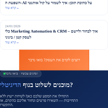
השפעת ה-AI על כתיבת תוכן: איך לשמור על קול אותנטי
←
קרא עוד
אסטרטגיה שיווקית
24/01/2026
כלי Marketing Automation & CRM – איך לבחור וליישם
לעסק קטן / בינוני
←
קרא עוד
זמינים עכשיו · בואו נדבר
?
מוכנים לשלוט בנוף
הדיגיטלי
התחילו את המסע שלכם כאן! לשיחת ייעוץ ללא
התחייבות — השאירו פרטים ונחזור אליכם בהקדם, או
התקשרו.