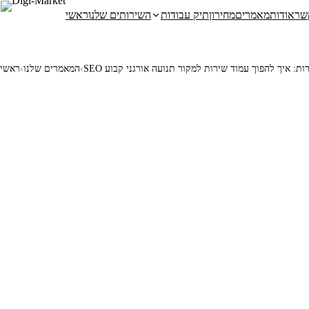
שר
אודות
מאמרים
מחירון
תיק עבודות
השירותים שלנו
ראשי
שירות: איך להפוך עמוד שירות למקור תנועה אורגני קבוע
‹
המאמרים שלנו
‹
ראשי
 היא משימה הכרחית להצלחה. בעידן הדיגיטלי, גולשים רבים מחפשים
שירות במנועי החיפוש — וכשעמוד שירות מותאם כראוי ל-SEO, הוא נחשף לקהל יעד רלוונטי בדיוק ברגע שהוא מחפש את