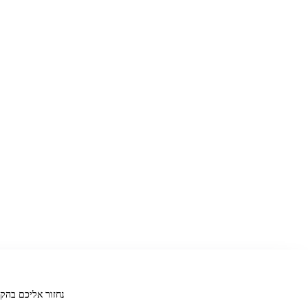
אל תמלאו שדה זה
מאמרים לקידום אורגני SEO
16/07/2026
10 טכניקות SEO מתקדמות לשיפור הדירוג בגוגל.
←
נחזור אליכם בהק