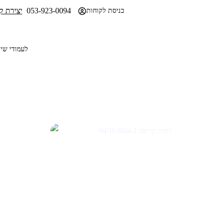
053-923-0094
יצירת ק
לקבלת הצעת מחיר
כניסת לקוחות
SEO לעמודי 
מאמרים לקידום אורגני SEO
מדריך שיווקי לאופטימיזציה
למנועי חיפוש (SEO)
2 דקות קריאה
•
04/11/2024
•
תום שבתאי
 שירות הם לב ליבה של כל עסק דיגיטלי, והפיכתם לנכסים שיווקיים יעילים
פתרונות לבעיות שלהם י