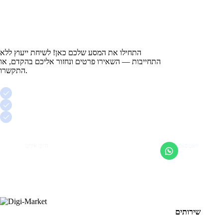
?
מוכנים לשלוט בנוף
הדיגיטלי
התחילו את המסע שלכם כאן! לשיחת ייעוץ ללא
התחייבות — השאירו פרטים ונחזור אליכם בהקדם, או
התקשרו.
שיחת ייעוץ ראשונה חינם
ללא התחייבות, בגובה העיניים
ליווי אישי של אדם אחד
וואטסאפ
חייגו אלינו
מענה מהיר
053-923-0094
שירותים