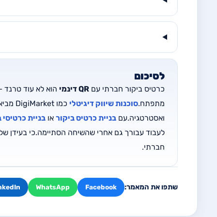
לסיכום
כרטיס ביקור חברתי עם
QR דינמי
הוא לא עוד טרנד –
מתפתח.
סוכנות שיווק דיגיטלי
כמו et
ואסטרטגיה.עם
בניית כרטיס ביקור
או
בניית כרטיסי ב
לעבוד עבורך גם אחרי שהשיחה הסתיימה.כי בעידן של ק
חברתי.
שתפו את המאמר:
nkedIn
WhatsApp
Facebook