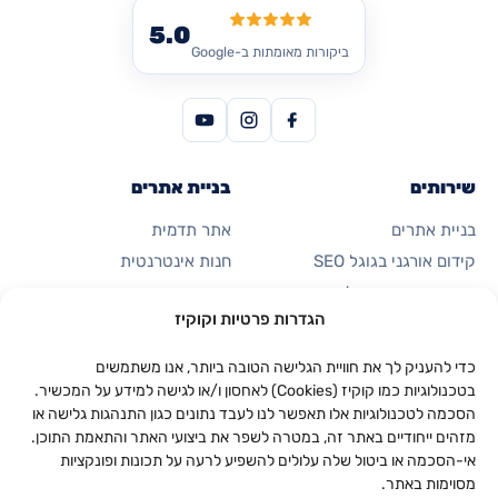
5.0
ביקורות מאומתות ב-Google
שירותים
בניית אתרים
בניית אתרים
אתר תדמית
קידום אורגני בגוגל SEO
חנות אינטרנטית
פרסום ממומן בגוגל
דף נחיתה
הגדרות פרטיות וקוקיז
קידום ברשתות חברתיות
כרטיס ביקור דיגיטלי
אוטומציות ואפליקציות
כדי להעניק לך את חוויית הגלישה הטובה ביותר, אנו משתמשים
בטכנולוגיות כמו קוקיז (Cookies) לאחסון ו/או לגישה למידע על המכשיר.
הסכמה לטכנולוגיות אלו תאפשר לנו לעבד נתונים כגון התנהגות גלישה או
החברה
יצירת קשר
מזהים ייחודיים באתר זה, במטרה לשפר את ביצועי האתר והתאמת התוכן.
053-923-0094
אודות
אי-הסכמה או ביטול שלה עלולים להשפיע לרעה על תכונות ופונקציות
מסוימות באתר.
וואטסאפ
תיק עבודות