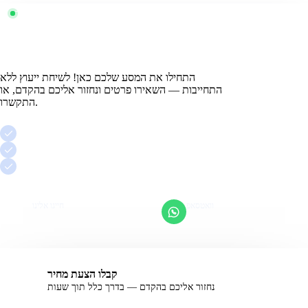
זמינים עכשיו · בואו נדבר
?
מוכנים לשלוט בנוף
הדיגיטלי
התחילו את המסע שלכם כאן! לשיחת ייעוץ ללא
התחייבות — השאירו פרטים ונחזור אליכם בהקדם, או
התקשרו.
שיחת ייעוץ ראשונה חינם
ללא התחייבות, בגובה העיניים
ליווי אישי של אדם אחד
וואטסאפ
חייגו אלינו
מענה מהיר
053-923-0094
קבלו הצעת מחיר
נחזור אליכם בהקדם — בדרך כלל תוך שעות