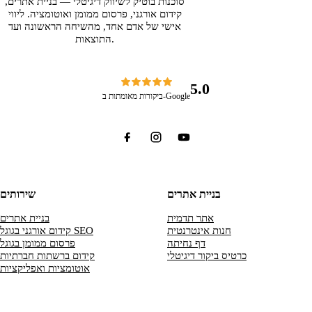
סוכנות בוטיק לשיווק דיגיטלי — בניית אתרים,
קידום אורגני, פרסום ממומן ואוטומציה. ליווי
אישי של אדם אחד, מהשיחה הראשונה ועד
התוצאות.
5.0
ביקורות מאומתות ב-Google
בניית אתרים
שירותים
אתר תדמית
בניית אתרים
חנות אינטרנטית
קידום אורגני בגוגל SEO
דף נחיתה
פרסום ממומן בגוגל
כרטיס ביקור דיגיטלי
קידום ברשתות חברתיות
אוטומציות ואפליקציות