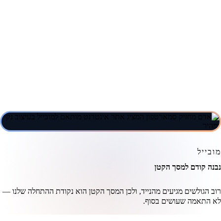
היחסי — וגורמת למשתמשים לבחור דווקא בך.
למדוד, לשפר ולהתעדכן כל הזמן
פיתוח אפליקציה לא מסתיים כשהיא עולה לאוויר — זו רק
תחילתו של תהליך. חשוב לעקוב אחרי נתוני שימוש, למדוד מה
עובד ומה לא, לאסוף פידבק ממשתמשים ולהוציא עדכונים
בהתאם. בעזרת שילוב של כלי אנליטיקה, בדיקות A/B ופיתוח
גמיש ניתן לשפר את הביצועים, להגדיל מעורבות ולהתאים את
האפליקציה לצרכים המשתנים של המשתמשים לאורך זמן.
מובייל
נבנה קודם למסך הקטן
רוב הגולשים מגיעים מהנייד, ולכן המסך הקטן הוא נקודת ההתחלה שלנו —
לא התאמה שעושים בסוף.