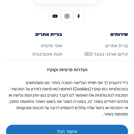
שירותים
בניית אתרים
בניית אתרים
אתר תדמית
קידום אורגני בגוגל SEO
חנות אינטרנטית
פרסום ממומן בגוגל
דף נחיתה
הגדרות פרטיות וקוקיז
קידום ברשתות חברתיות
כרטיס ביקור דיגיטלי
אוטומציות ואפליקציות
כדי להעניק לך את חוויית הגלישה הטובה ביותר, אנו משתמשים
בטכנולוגיות כמו קוקיז (Cookies) לאחסון ו/או לגישה למידע על המכשיר.
הסכמה לטכנולוגיות אלו תאפשר לנו לעבד נתונים כגון התנהגות גלישה או
החברה
יצירת קשר
מזהים ייחודיים באתר זה, במטרה לשפר את ביצועי האתר והתאמת התוכן.
053-923-0094
אודות
אי-הסכמה או ביטול שלה עלולים להשפיע לרעה על תכונות ופונקציות
מסוימות באתר.
וואטסאפ
תיק עבודות
התאנה 8, נווה זיו
מחירון
אישור הכל
יצירת קשר