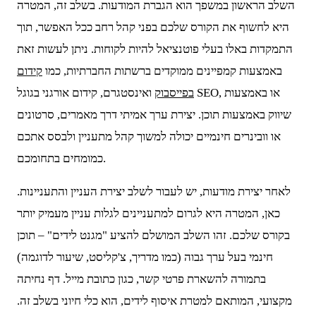
השלב הראשון במשפך הוא הגברת המודעות. בשלב זה, המטרה
היא לחשוף את הקורס שלכם בפני קהל רחב ככל האפשר, תוך
התמקדות באלו בעלי פוטנציאל להיות לקוחות. ניתן לעשות זאת
באמצעות קמפיינים ממוקדים ברשתות החברתיות, כמו
קידום
בפייסבוק
ואינסטגרם, קידום אורגני בגוגל SEO, או באמצעות
שיווק באמצעות תוכן. יצירת ערך אמיתי דרך מאמרים, סרטונים
או וובינרים חינמיים יכולה למשוך קהל מתעניין ולבסס אתכם
כמומחים בתחומכם.
לאחר יצירת מודעות, יש לעבור לשלב יצירת העניין והתעניינות.
כאן, המטרה היא לגרום למתעניינים לגלות עניין מעמיק יותר
בקורס שלכם. זהו השלב המושלם להציע "מגנט לידים" – תוכן
חינמי בעל ערך גבוה (כמו מדריך, צ'קליסט, שיעור לדוגמה)
בתמורה להשארת פרטי קשר, כגון כתובת מייל. דף נחיתה
מקצועי, המותאם למטרת איסוף לידים, הוא כלי חיוני בשלב זה.