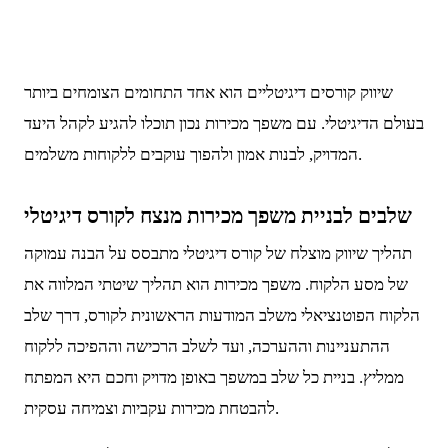
להפיכתו ללקוח נאמן. השקעה בתכנון אסטרטגי של משפך
מכירות תבטיח הגדלה משמעותית של הכנסות הקורס שלכם.
שיווק קורסים דיגיטליים הוא אחד התחומים הצומחים ביותר
בעולם הדיגיטלי. עם משפך מכירות נכון תוכלו להגיע לקהל היעד
המדויק, לבנות אמון ולהפוך עוקבים ללקוחות משלמים.
שלבים לבניית משפך מכירות מנצח לקורס דיגיטלי
תהליך שיווק מוצלח של קורס דיגיטלי מתבסס על הבנה עמוקה
של מסע הלקוח. משפך מכירות הוא תהליך שיטתי המלווה את
הלקוח הפוטנציאלי משלב המודעות הראשונית לקורס, דרך שלב
ההתעניינות וההערכה, ועד לשלב הרכישה וההפיכה ללקוח
ממליץ. בניית כל שלב במשפך באופן מדויק וחכם היא המפתח
להבטחת מכירות עקביות וצמיחה עסקית.