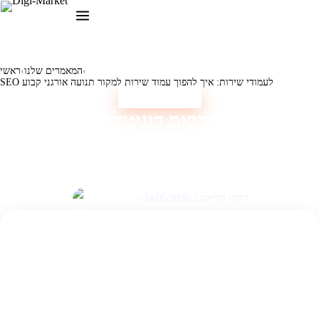
‹
המאמרים שלנו
‹
ראשי
SEO לעמודי שירות: איך להפוך עמוד שירות למקור תנועה אורגני קבוע
אסטרטגיה שיווקית
שיווק קורסים דיגיטליים: איך
לבנות משפך מכירות לקורס
מצליח
2 דקות קריאה
•
24/05/2026
•
תום שבתאי
בקצרה
✦
בניית משפך מכירות אפקטיבי היא אבן הפינה להצלחת קורס
מציעה פתרונות מתקדמים שיסייעו לכם
DigiMarket
דיגיטלי.
לבנות ולייעל את תהליך המכירה, החל מהגעה לקהל היעד ועד