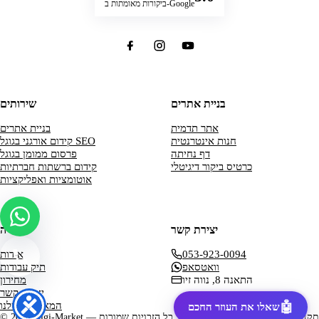
ביקורות מאומתות ב-Google
בניית אתרים
שירותים
אתר תדמית
בניית אתרים
חנות אינטרנטית
קידום אורגני בגוגל SEO
דף נחיתה
פרסום ממומן בגוגל
כרטיס ביקור דיגיטלי
קידום ברשתות חברתיות
אוטומציות ואפליקציות
יצירת קשר
החברה
053-923-0094
אודות
וואטסאפ
תיק עבודות
התאנה 8, נווה זיו
מחירון
יצירת קשר
המאמרים שלנו
תקנון האתר
מדיניות פרטיות
Digi-Market — כל הזכויות שמורות
2026
©