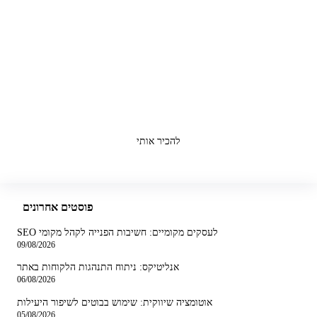
תום שבתאי
היי! אני תום, מומחה לבניית אתרים וקידומם. אני כאן כדי לעזור לכם
לממש את השאיפות השיווקיות שלכם ולהביא יותר הכנסות לעסק.
להכיר אותי
פוסטים אחרונים
SEO לעסקים מקומיים: חשיבות הפנייה לקהל מקומי
09/08/2026
אנליטיקס: ניתוח התנהגות הלקוחות באתר
06/08/2026
אוטומציה שיווקית: שימוש בבוטים לשיפור היעילות
05/08/2026