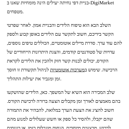
בניית דפי נחיתה יעילים הינה מומחיות שאנו ב-DigiMarket
מטפחים.
השלב הבא הוא טיפוח הלידים והבניית אמון. לאחר שפרטי
הקשר בידיכם, חשוב לתקשר עם הלידים באופן קבוע ולספק
להם עוד ערך. סדרת מיילים אוטומטיים, הכוללים טיפים נוספים,
עדויות של סטודנטים קודמים, והצגת היתרונות הייחודיים של
הקורס, יכולים לבנות קשר חזק ולהכין את הלידים לקראת
הרכישה. שימוש ב
מערכות אוטומטיות
לניהול תקשורת זו חוסך
זמן ומגביר את יעילות התהליך.
שלב המכירה הוא השיא של המשפך. כאן, הלידים שהושקעו
בהם מאמצים לאורך זמן מקבלים הצעה ברורה לרכישת הקורס.
חשוב להציג את הצעת הערך במלואה, להבהיר את התמורה
שהם יקבלו, ולהסיר כל ספק או חשש שעלולים למנוע מהם
לרכוש. מבצעים מיוחדים, הנחות מוגבלות בזמן, או בונוסים