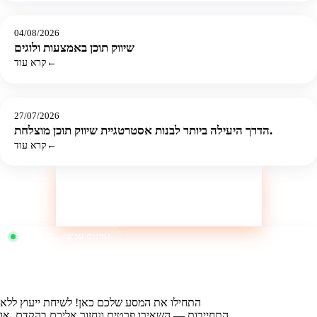
אסטרטגיה שיווקית
04/08/2026
שיווק תוכן באמצעות ולוגים
←
קרא עוד
אסטרטגיה שיווקית
27/07/2026
הדרך היעילה ביותר לבנות אסטרטגיית שיווק תוכן מוצלחת.
←
קרא עוד
זמינים עכשיו · בואו נדבר
?
מוכנים לשלוט בנוף
הדיגיטלי
התחילו את המסע שלכם כאן! לשיחת ייעוץ ללא
התחייבות — השאירו פרטים ונחזור אליכם בהקדם, או