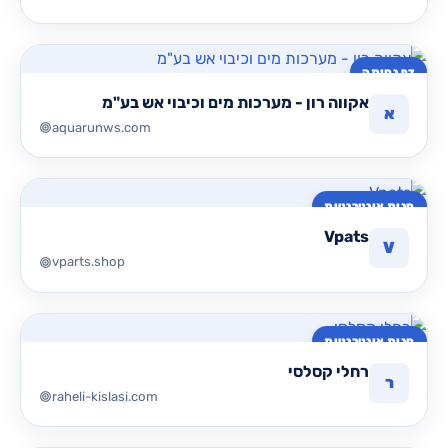
דף נחיתה
אקווה רון - מערכות מים וכיבוי אש בע"מ
א
aquarunws.com
חנות אינטרנטית
Vpats
V
vparts.shop
חנות אינטרנטית
רחלי קסלסי
ר
raheli-kislasi.com