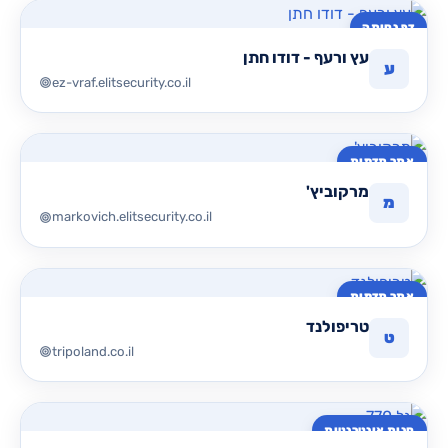
דף נחיתה
עץ ורעף - דודו חתן
ע
ez-vraf.elitsecurity.co.il
אתר תדמית
מרקוביץ'
מ
markovich.elitsecurity.co.il
אתר תדמית
טריפולנד
ט
tripoland.co.il
חנות אינטרנטית