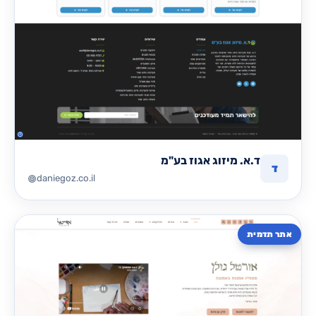
ד.א. מיזוג אגוז בע"מ
ד
daniegoz.co.il
אתר תדמית