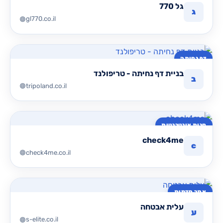
גל 770
ג
gl770.co.il
דף נחיתה
בניית דף נחיתה - טריפולנד
ב
tripoland.co.il
חנות אינטרנטית
check4me
c
check4me.co.il
אתר תדמית
עלית אבטחה
ע
s-elite.co.il