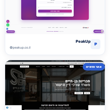
PeakUp
P
peakup.co.il
אתר תדמית