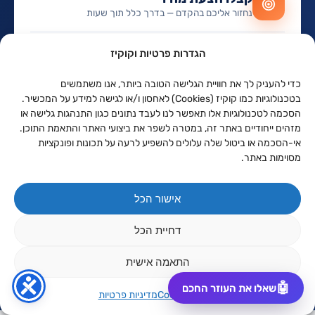
נחזור אליכם בהקדם — בדרך כלל תוך שעות
הגדרות פרטיות וקוקיז
אל תמלאו שדה זה
כדי להעניק לך את חוויית הגלישה הטובה ביותר, אנו משתמשים
בטכנולוגיות כמו קוקיז (Cookies) לאחסון ו/או לגישה למידע על המכשיר.
הסכמה לטכנולוגיות אלו תאפשר לנו לעבד נתונים כגון התנהגות גלישה או
מזהים ייחודיים באתר זה, במטרה לשפר את ביצועי האתר והתאמת התוכן.
אי-הסכמה או ביטול שלה עלולים להשפיע לרעה על תכונות ופונקציות
מסוימות באתר.
אישור הכל
לקבלת הצעת מחיר
דחיית הכל
בשליחת הטופס אני מאשר/ת קבלת פנייה חוזרת ואת
מדיניות הפרטיות
.
התאמה אישית
Cookie Policy
מדיניות פרטיות