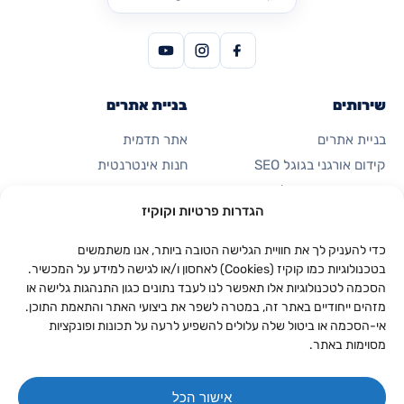
שירותים
בניית אתרים
בניית אתרים
אתר תדמית
קידום אורגני בגוגל SEO
חנות אינטרנטית
פרסום ממומן בגוגל
דף נחיתה
הגדרות פרטיות וקוקיז
קידום ברשתות חברתיות
כרטיס ביקור דיגיטלי
אוטומציות ואפליקציות
כדי להעניק לך את חוויית הגלישה הטובה ביותר, אנו משתמשים
בטכנולוגיות כמו קוקיז (Cookies) לאחסון ו/או לגישה למידע על המכשיר.
הסכמה לטכנולוגיות אלו תאפשר לנו לעבד נתונים כגון התנהגות גלישה או
החברה
יצירת קשר
מזהים ייחודיים באתר זה, במטרה לשפר את ביצועי האתר והתאמת התוכן.
053-923-0094
אודות
אי-הסכמה או ביטול שלה עלולים להשפיע לרעה על תכונות ופונקציות
מסוימות באתר.
וואטסאפ
תיק עבודות
התאנה 8, נווה זיו
מחירון
אישור הכל
יצירת קשר