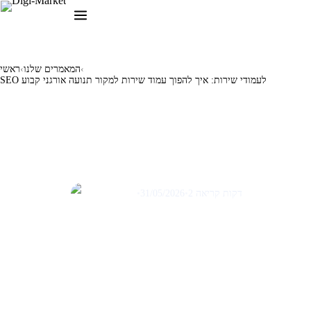
‹
המאמרים שלנו
‹
ראשי
SEO לעמודי שירות: איך להפוך עמוד שירות למקור תנועה אורגני קבוע
מאמרים לבניית/ שדרוג אתרים
חווית לקוח רב-ערוצית
(Omnichannel): החיבור המנצח
בין החנות הפיזית לאתר
2 דקות קריאה
•
31/05/2026
•
תום שבתאי
✦
לקוחות מצפים לחוויה חלקה ואינטגרטיבית בכל נקודות המגע