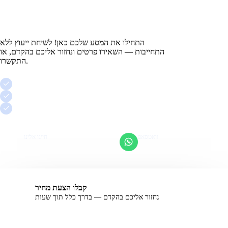
?
מוכנים לשלוט בנוף
הדיגיטלי
התחילו את המסע שלכם כאן! לשיחת ייעוץ ללא
התחייבות — השאירו פרטים ונחזור אליכם בהקדם, או
התקשרו.
שיחת ייעוץ ראשונה חינם
ללא התחייבות, בגובה העיניים
ליווי אישי של אדם אחד
וואטסאפ
חייגו אלינו
מענה מהיר
053-923-0094
קבלו הצעת מחיר
נחזור אליכם בהקדם — בדרך כלל תוך שעות
אל תמלאו שדה זה