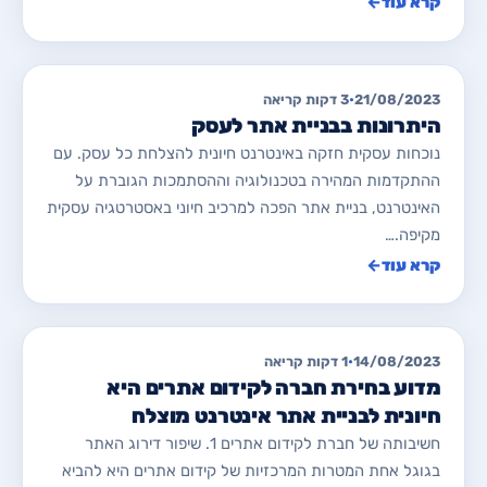
קרא עוד
←
מאמרים לבניית/ שדרוג אתרים
21/08/2023
•
3 דקות קריאה
היתרונות בבניית אתר לעסק
נוכחות עסקית חזקה באינטרנט חיונית להצלחת כל עסק. עם
ההתקדמות המהירה בטכנולוגיה וההסתמכות הגוברת על
האינטרנט, בניית אתר הפכה למרכיב חיוני באסטרטגיה עסקית
מקיפה.…
קרא עוד
←
מאמרים לקידום ממומן PPC
14/08/2023
•
1 דקות קריאה
מדוע בחירת חברה לקידום אתרים היא
חיונית לבניית אתר אינטרנט מוצלח
חשיבותה של חברת לקידום אתרים 1. שיפור דירוג האתר
בגוגל אחת המטרות המרכזיות של קידום אתרים היא להביא