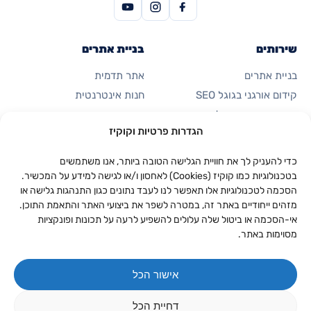
שירותים
בניית אתרים
בניית אתרים
אתר תדמית
קידום אורגני בגוגל SEO
חנות אינטרנטית
פרסום ממומן בגוגל
דף נחיתה
הגדרות פרטיות וקוקיז
קידום ברשתות חברתיות
כרטיס ביקור דיגיטלי
אוטומציות ואפליקציות
כדי להעניק לך את חוויית הגלישה הטובה ביותר, אנו משתמשים
בטכנולוגיות כמו קוקיז (Cookies) לאחסון ו/או לגישה למידע על המכשיר.
הסכמה לטכנולוגיות אלו תאפשר לנו לעבד נתונים כגון התנהגות גלישה או
החברה
יצירת קשר
מזהים ייחודיים באתר זה, במטרה לשפר את ביצועי האתר והתאמת התוכן.
053-923-0094
אודות
אי-הסכמה או ביטול שלה עלולים להשפיע לרעה על תכונות ופונקציות
מסוימות באתר.
וואטסאפ
תיק עבודות
התאנה 8, נווה זיו
מחירון
אישור הכל
יצירת קשר
המאמרים שלנו
דחיית הכל