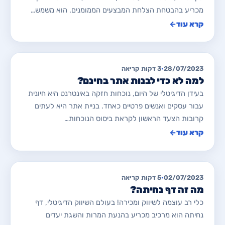
מכריע בהבטחת הצלחת המבצעים הממומנים. הוא משמש…
קרא עוד
←
מאמרים לבניית/ שדרוג אתרים
28/07/2023
•
3 דקות קריאה
למה לא כדי לבנות אתר בחינם?
בעידן הדיגיטלי של היום, נוכחות חזקה באינטרנט היא חיונית
עבור עסקים ואנשים פרטיים כאחד. בניית אתר היא לעתים
קרובות הצעד הראשון לקראת ביסוס הנוכחות…
קרא עוד
←
מאמרים לבניית/ שדרוג אתרים
02/07/2023
•
5 דקות קריאה
מה זה דף נחיתה?
כלי רב עוצמה לשיווק ומכירה! בעולם השיווק הדיגיטלי, דף
נחיתה הוא מרכיב מכריע בהנעת המרות והשגת יעדים