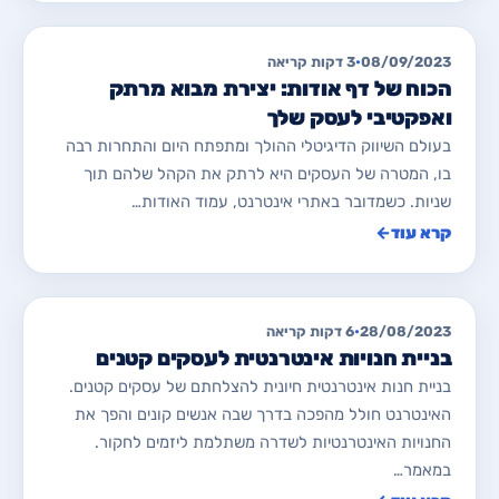
מאמרים לבניית/ שדרוג אתרים
08/09/2023
•
3 דקות קריאה
הכוח של דף אודות: יצירת מבוא מרתק
ואפקטיבי לעסק שלך
בעולם השיווק הדיגיטלי ההולך ומתפתח היום והתחרות רבה
בו, המטרה של העסקים היא לרתק את הקהל שלהם תוך
שניות. כשמדובר באתרי אינטרנט, עמוד האודות…
קרא עוד
←
מאמרים לבניית/ שדרוג אתרים
28/08/2023
•
6 דקות קריאה
בניית חנויות אינטרנטית לעסקים קטנים
בניית חנות אינטרנטית חיונית להצלחתם של עסקים קטנים.
האינטרנט חולל מהפכה בדרך שבה אנשים קונים והפך את
החנויות האינטרנטיות לשדרה משתלמת ליזמים לחקור.
במאמר…