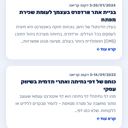
מאמרים לבניית/ שדרוג אתרים
25/01/2024
•
3 דקות קריאה
בניית אתר וורדפרס בעצמך לעומת שכירת
מפתח
בעידן הדיגיטלי של היום, נוכחות חזקה באינטרנט היא חיונית
לעסקים בכל הגדלים. וורדפרס, בהיותה מערכת ניהול התוכן
(CMS) הפופולרית ביותר בעולם, מציעה מגוון אפשרויות…
קרא עוד
←
מאמרים לבניית/ שדרוג אתרים
14/09/2023
•
3 דקות קריאה
כוחם של דפי נחיתה ואתרי תדמית בשיווק
עסקי
מהו דף נחיתה? דף נחיתה הוא דף אינטרנט עצמאי שעוצב
מתוך מחשבה על מטרה מסוימת – להמיר מבקרים ללידים או
ללקוחות. שלא כמו דפי…
קרא עוד
←