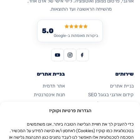
אורגני, פרסום ממומן ואוטומציה. ליווי אישי של אדם אחד,
מהשיחה הראשונה ועד התוצאות.
5.0
ביקורות מאומתות ב-Google
שירותים
בניית אתרים
בניית אתרים
אתר תדמית
קידום אורגני בגוגל SEO
חנות אינטרנטית
פרסום ממומן בגוגל
דף נחיתה
הגדרות פרטיות וקוקיז
קידום ברשתות חברתיות
כרטיס ביקור דיגיטלי
אוטומציות ואפליקציות
כדי להעניק לך את חוויית הגלישה הטובה ביותר, אנו משתמשים
בטכנולוגיות כמו קוקיז (Cookies) לאחסון ו/או לגישה למידע על המכשיר.
הסכמה לטכנולוגיות אלו תאפשר לנו לעבד נתונים כגון התנהגות גלישה או
החברה
יצירת קשר