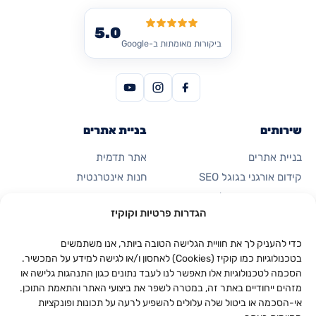
5.0
ביקורות מאומתות ב-Google
שירותים
בניית אתרים
בניית אתרים
אתר תדמית
קידום אורגני בגוגל SEO
חנות אינטרנטית
פרסום ממומן בגוגל
דף נחיתה
הגדרות פרטיות וקוקיז
קידום ברשתות חברתיות
כרטיס ביקור דיגיטלי
אוטומציות ואפליקציות
כדי להעניק לך את חוויית הגלישה הטובה ביותר, אנו משתמשים
בטכנולוגיות כמו קוקיז (Cookies) לאחסון ו/או לגישה למידע על המכשיר.
הסכמה לטכנולוגיות אלו תאפשר לנו לעבד נתונים כגון התנהגות גלישה או
החברה
יצירת קשר
מזהים ייחודיים באתר זה, במטרה לשפר את ביצועי האתר והתאמת התוכן.
053-923-0094
אודות
אי-הסכמה או ביטול שלה עלולים להשפיע לרעה על תכונות ופונקציות