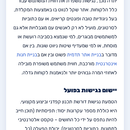
יתרה מכך, נגישות משפרת את חווית המשתמש עבור
כלל הלקוחות. אתר שקל לנווט בו באמצעות המקלדת,
בעל ניגודיות טובה ופונטים קריאים, או עם כתוביות
לסרטונים, מועיל לא רק לאנשים עם מוגבלויות אלא גם
למשתמשים מבוגרים, למי שנמצא בסביבה רועשת או
מוסחת, או למי שמעדיף שיטות ניווט שונות. בין אם
מדובר ב
בניית אתר תדמית
פשוט ובין אם ב
בניית חנות
אינטרנטית
מורכבת, חווית משתמש משופרת מובילה
לאחוזי המרה גבוהים יותר ולנאמנות לקוחות גדלה.
יישום נגישות בפועל
הטמעת נגישות דורשת תכנון קפדני וביצוע מקצועי.
היא כוללת מספר עקרונות יסוד: תפיסתיות (תוכן חייב
להיות נתפס על ידי כל החושים – טקסט אלטרנטיבי
לתמונות, כתוביות לסרטונים), יכולת הפעלה (כל