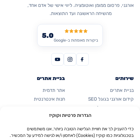
אורגני, פרסום ממומן ואוטומציה. ליווי אישי של אדם אחד,
מהשיחה הראשונה ועד התוצאות.
5.0
ביקורות מאומתות ב-Google
שירותים
בניית אתרים
בניית אתרים
אתר תדמית
קידום אורגני בגוגל SEO
חנות אינטרנטית
פרסום ממומן בגוגל
דף נחיתה
הגדרות פרטיות וקוקיז
קידום ברשתות חברתיות
כרטיס ביקור דיגיטלי
אוטומציות ואפליקציות
כדי להעניק לך את חוויית הגלישה הטובה ביותר, אנו משתמשים
בטכנולוגיות כמו קוקיז (Cookies) לאחסון ו/או לגישה למידע על המכשיר.