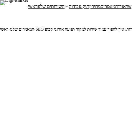
שר
אודות
מאמרים
מחירון
תיק עבודות
השירותים שלנו
ראשי
שירות: איך להפוך עמוד שירות למקור תנועה אורגני קבוע
‹
המאמרים שלנו
‹
ראשי
✦
יסבוק או אינסטגרם — שיווק דיגיטלי הוא הדרך שבה עסקים מגיעים
ט: קידום אורגני, פרסום ממומן, רשתות חברתיות, אימייל מרקטינג