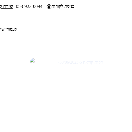
053-923-0094
יצירת ק
לקבלת הצעת מחיר
כניסת לקוחות
SEO לעמודי 
מאמרים לקידום אורגני SEO
מה זה שיווק דיגיטלי?
5 דקות קריאה
•
30/06/2023
•
תום שבתאי
מה זה שיווק דיגיטלי? בעידן שבו כמעט כל לקוח מחפש עסקים דרך גוגל, פי
אליהם שם. שיווק דיגיטלי כולל את כלל הפעולות השיווקיות שמתבצעות באינטרנ
ועוד. במאמר זה נסביר את המושג לעומק ונציג את האסטרטגיות המרכזיות שכל עסק צריך להכיר.