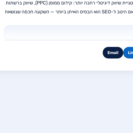
SEO הוא מרכיב קריטי, אבל עסק מצליח צריך לרוב אסטרטגיית שיווק דיגיטלי רחבה יותר: קידום ממומן (PPC), שיווק ברשתות
חברתיות ושיווק באמצעות תוכן. עם זאת, עמוד שירות מותאם היטב ל-SEO הוא הבסיס האיתן ביותר — השקעה חכמה שנושאת
Email
Li