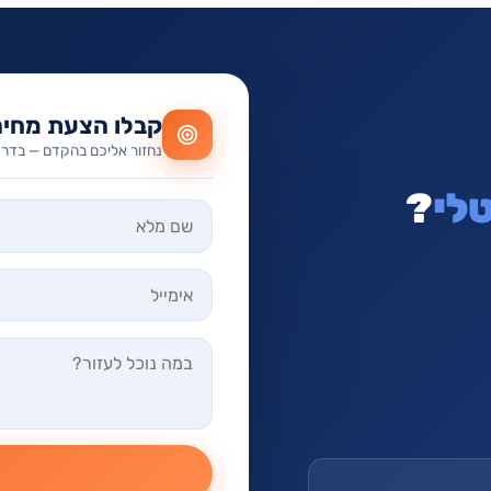
קבלו הצעת מחיר
נחזור אליכם בהקדם — בדרך
לי
?
אל תמלאו שדה זה