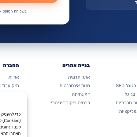
בשליחת הטופס אנ
בניית אתרים
החברה
אתר תדמית
אודות
וגל SEO
חנות אינטרנטית
תיק עבודו
בגוגל
דף נחיתה
מחירון
ת חברתיות
כרטיס ביקור דיגיטלי
יצירת קשר
פליקציות
המאמרים ש
כדי להעניק ל
(es
לעבד נתונים 
האתר והתאמת