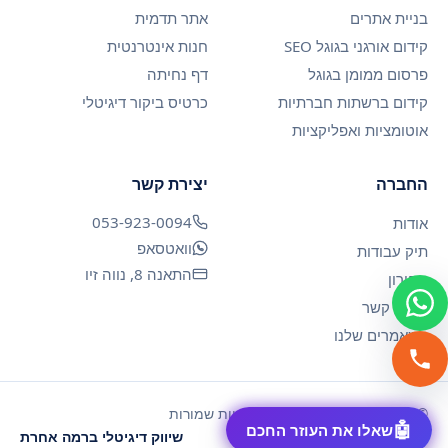
בניית אתרים
אתר תדמית
קידום אורגני בגוגל SEO
חנות אינטרנטית
פרסום ממומן בגוגל
דף נחיתה
קידום ברשתות חברתיות
כרטיס ביקור דיגיטלי
אוטומציות ואפליקציות
החברה
יצירת קשר
053-923-0094
אודות
וואטסאפ
תיק עבודות
התאנה 8, נווה זיו
מחירון
יצירת קשר
המאמרים שלנו
©
2026
Digi-Market — כל הזכויות שמורות
מדיניות פרטיות
תקנון האתר
שיווק דיגיטלי ברמה אחרת