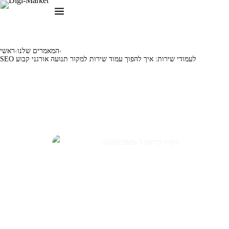
‹
המאמרים שלנו
‹
ראשי
SEO לעמודי שירות: איך להפוך עמוד שירות למקור תנועה אורגני קבוע
מאמרים לבניית/ שדרוג אתרים
פסיכולוגיית המכירה: 7 טריגרים
פסיכולוגיים שחובה להטמיע בדפי
נחיתה
3 דקות קריאה
•
31/03/2026
•
תום שבתאי
✦
הצלחתם של קמפיינים שיווקיים תלויה לא רק בתנועה